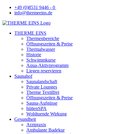
+49 (0)8531 9446 - 0
info@thermeeins.de
THERME EINS
Thermenbereiche
Öffnungszeiten & Preise
Thermalwasser
Historie
Schwimmkurse
Aqua-Aktivprogramm
Liegen reservieren
Saunahof
Saunalandschaft
Private Lounges
Therme Textilfrei
Öffnungszeiten & Preise
Sauna-Aufgüsse
hüttenSPA
Wohltuende Wirkung
Gesundheit
Arztpraxis
Ambulante Badekur