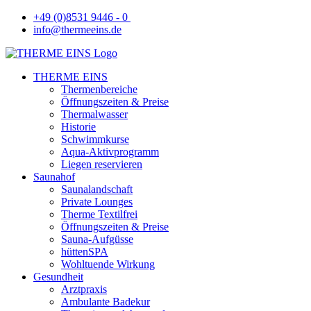
+49 (0)8531 9446 - 0
info@thermeeins.de
THERME EINS
Thermenbereiche
Öffnungszeiten & Preise
Thermalwasser
Historie
Schwimmkurse
Aqua-Aktivprogramm
Liegen reservieren
Saunahof
Saunalandschaft
Private Lounges
Therme Textilfrei
Öffnungszeiten & Preise
Sauna-Aufgüsse
hüttenSPA
Wohltuende Wirkung
Gesundheit
Arztpraxis
Ambulante Badekur