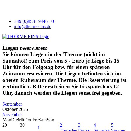
+49 (0)8531 9446 - 0
info@thermeeins.de
Liegen reservieren:
Sie können Liegen in der Therme (nicht im
Saunahof) zum Preis von 5,- Euro je Liege bis 15
Uhr für den Folgetag bzw. für einen späteren
Zeitraum reservieren. Die Liegen befinden sich im
oberen Ruheraum der Therme. Die Reservierung ist
verbindlich. Bitte erscheinen Sie bis spätestens 12
Uhr, danach werden die Liegen sonst frei gegeben.
September
Oktober 2025
November
Mon
Die
Mit
Don
Fre
Sam
Son
29
30
2
3
4
5
1
Thursday,
Friday,
Saturday,
Sunday,